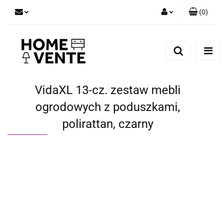
(
0
)
Zaloguj się
Zarejestruj się
Dodaj zgłoszenie
Zgody cookies
VidaXL 13-cz. zestaw mebli
ogrodowych z poduszkami,
polirattan, czarny