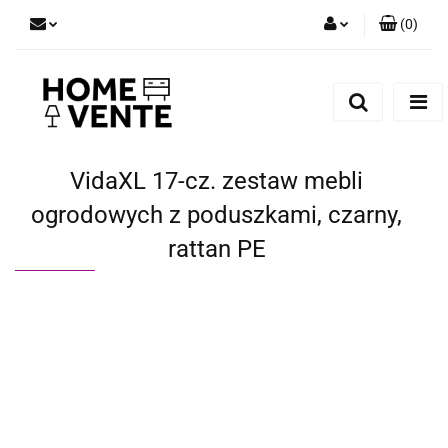
(
0
)
Zaloguj się
Zarejestruj się
Dodaj zgłoszenie
Zgody cookies
VidaXL 17-cz. zestaw mebli
ogrodowych z poduszkami, czarny,
rattan PE