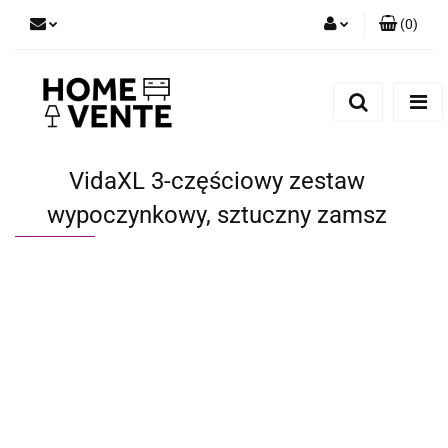
(
0
)
Zaloguj się
Zarejestruj się
Dodaj zgłoszenie
Zgody cookies
VidaXL 3-częściowy zestaw
wypoczynkowy, sztuczny zamsz