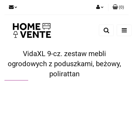
(
0
)
Zaloguj się
Zarejestruj się
Dodaj zgłoszenie
Zgody cookies
VidaXL 9-cz. zestaw mebli
ogrodowych z poduszkami, beżowy,
polirattan