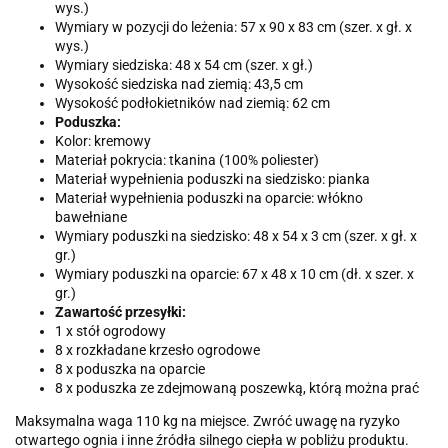
wys.)
Wymiary w pozycji do leżenia: 57 x 90 x 83 cm (szer. x gł. x
wys.)
Wymiary siedziska: 48 x 54 cm (szer. x gł.)
Wysokość siedziska nad ziemią: 43,5 cm
Wysokość podłokietników nad ziemią: 62 cm
Poduszka:
Kolor: kremowy
Materiał pokrycia: tkanina (100% poliester)
Materiał wypełnienia poduszki na siedzisko: pianka
Materiał wypełnienia poduszki na oparcie: włókno
bawełniane
Wymiary poduszki na siedzisko: 48 x 54 x 3 cm (szer. x gł. x
gr.)
Wymiary poduszki na oparcie: 67 x 48 x 10 cm (dł. x szer. x
gr.)
Zawartość przesyłki:
1 x stół ogrodowy
8 x rozkładane krzesło ogrodowe
8 x poduszka na oparcie
8 x poduszka ze zdejmowaną poszewką, którą można prać
Maksymalna waga 110 kg na miejsce. Zwróć uwagę na ryzyko
otwartego ognia i inne źródła silnego ciepła w pobliżu produktu.