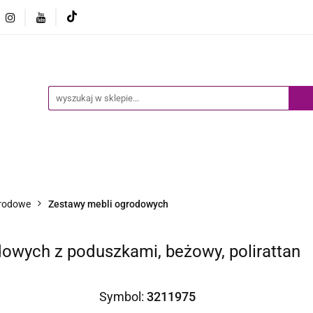
Ogród
Narzędzia
Biznes i Przemysł
Sport
Biznes i Przemysł
Sport
Dziecko
Inne
B
rodowe
Zestawy mebli ogrodowych
dowych z poduszkami, beżowy, polirattan
Symbol:
3211975