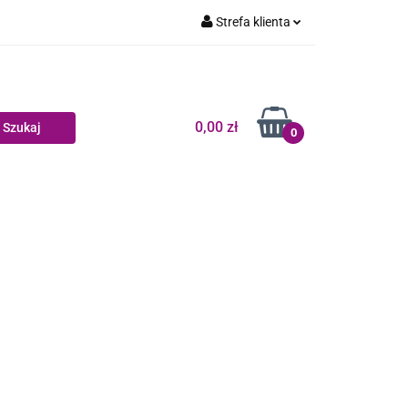
Strefa klienta
Dziecko
Zaloguj się
Zarejestruj się
Dodaj zgłoszenie
0,00 zł
0
Zgody cookies
log