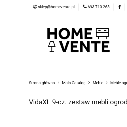
sklep@homevente.pl
693 710 263
Meble
Dom i 
Inne
Blog
Meble
Dom i Ogród
Narzędzia
Strona główna
Main Catalog
Meble
Meble og
VidaXL 9-cz. zestaw mebli ogro