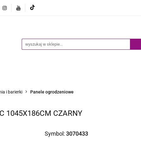
Ogród
Narzędzia
Biznes i Przemysł
Sport
Biznes i Przemysł
Sport
Dziecko
Inne
B
a i barierki
Panele ogrodzeniowe
C 1045X186CM CZARNY
Symbol:
3070433