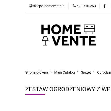
sklep@homevente.pl
693 710 263
Meble
Dom i 
Inne
Blog
Meble
Dom i Ogród
Narzędzia
Strona główna
Main Catalog
Sprzęt
Ogrodzeni
ZESTAW OGRODZENIOWY Z WP