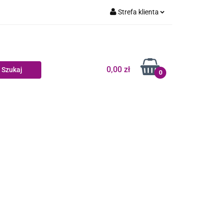
Strefa klienta
Dziecko
Zaloguj się
Zarejestruj się
Dodaj zgłoszenie
0,00 zł
0
Zgody cookies
log