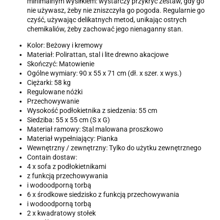
minimalnym wysiłkiem: wystarczy przykryć zestaw, gdy go
nie używasz, żeby nie zniszczyła go pogoda. Regularnie go
czyść, używając delikatnych metod, unikając ostrych
chemikaliów, żeby zachować jego nienaganny stan.
Kolor: Beżowy i kremowy
Materiał: Polirattan, stal i lite drewno akacjowe
Skończyć: Matowienie
Ogólne wymiary: 90 x 55 x 71 cm (dł. x szer. x wys.)
Ciężarki: 58 kg
Regulowane nóżki
Przechowywanie
Wysokość podłokietnika z siedzenia: 55 cm
Siedziba: 55 x 55 cm (S x G)
Materiał ramowy: Stal malowana proszkowo
Materiał wypełniający: Pianka
Wewnętrzny / zewnętrzny: Tylko do użytku zewnętrznego
Contain dostaw:
4 x sofa z podłokietnikami
z funkcją przechowywania
i wodoodporną torbą
6 x środkowe siedzisko z funkcją przechowywania
i wodoodporną torbą
2 x kwadratowy stołek