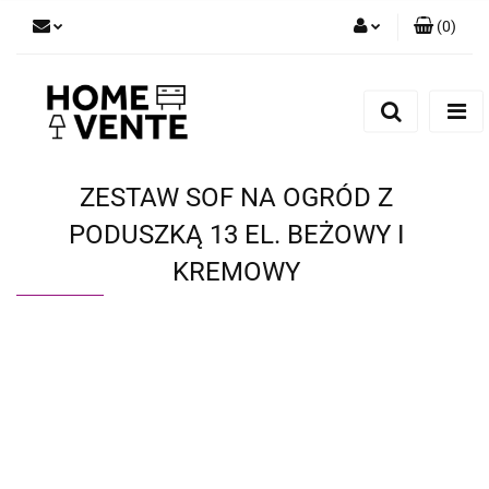
(
0
)
Zaloguj się
Zarejestruj się
Dodaj zgłoszenie
Zgody cookies
ZESTAW SOF NA OGRÓD Z
PODUSZKĄ 13 EL. BEŻOWY I
KREMOWY