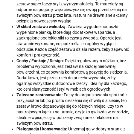
zestaw super łączy styl z wytrzymałością. Te materiały są
odporne na pogodę, więc cieszysz się swoją przestrzenią na
świeżym powietrzu przez lata. Naturalne drewniane akcenty
ocieplają nowoczesny wygląd.
W skład zestawu wchodzą:
Zawiera wygodne poduszki
wypełnione pianką, które dają dodatkowe wsparcie, a
zaokrąglone podłokietniki to czysta wygoda. Oparcie jest
starannie wykonane, co podkreśla ich ogólny wygląd i
odczucie. Każda część zestawu działa razem, żeby zapewnić
komfort i praktyczność.
Cechy / Funkcje / Design:
Dzięki regulowanym nóżkom, bez
problemu wypoziomujesz zestaw na każdej nierównej
powierzchni, co zapewnia komfortową pozycję do siedzenia.
Dodatkowo, jest przestrzeń do przechowywania, żeby
ogarnąć wszystkie outdoorowe rzeczy. Idealny dla każdego,
kto ceni elastyczność i styl w meblach ogrodowych.
Zalecane zastosowanie:
Fajny do organizowania spotkań z
przyjaciółmi lub po prostu cieszenia się chwilą dla siebie, ten
zestaw łatwo dopasowuje się do różnych miejsc. Czy to w
nastrojowym kąciku na tarasie, czy jako gwiazda w ogrodzie,
idealnie wpisuje się w potrzeby związane z relaksem na
świeżym powietrzu.
Pielęgnacja i konserwacja:
Utrzymaj go w dobrym stanie z