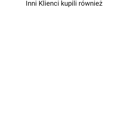
Inni Klienci kupili również
10
10
ELEMENTÓW
ELEMENTOWY
10
10-CZ. ZEST
ZESTAW
ZESTAW SOFY
ELEMENTOWY
4047.00
WYPOCZYNK
3702.83
SOFY
OGRODOWEJ
ZESTAW SOF
DO OGRODU 
OGRODOWEJ
3694.66
5550.09
Z
OGRODOWYCH Z
PODUSZKAMI
Z
PODUSZKAMI
PODUSZKAMI
AKACJOWY
PODUSZKAMI
CZARNY
BEŻOWY RATTAN
BRĄZOWY
POLIRATTAN
POLIETYLENOWY
POLI RATTAN
AKACJA