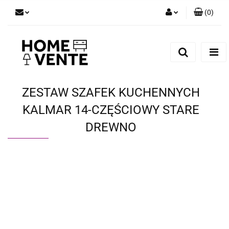
(
0
)
Zaloguj się
Zarejestruj się
Dodaj zgłoszenie
Zgody cookies
ZESTAW SZAFEK KUCHENNYCH
KALMAR 14-CZĘŚCIOWY STARE
DREWNO