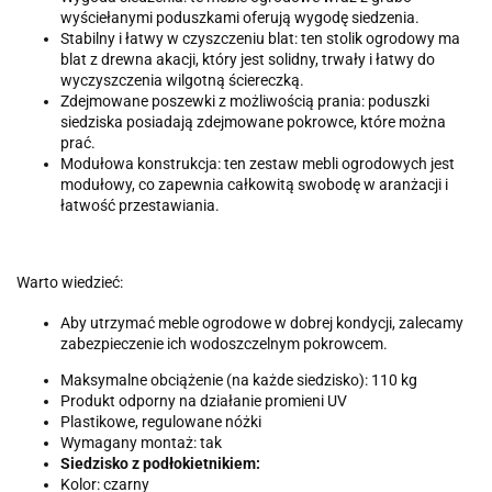
wyściełanymi poduszkami oferują wygodę siedzenia.
Stabilny i łatwy w czyszczeniu blat: ten stolik ogrodowy ma
blat z drewna akacji, który jest solidny, trwały i łatwy do
wyczyszczenia wilgotną ściereczką.
Zdejmowane poszewki z możliwością prania: poduszki
siedziska posiadają zdejmowane pokrowce, które można
prać.
Modułowa konstrukcja: ten zestaw mebli ogrodowych jest
modułowy, co zapewnia całkowitą swobodę w aranżacji i
łatwość przestawiania.
Warto wiedzieć:
Aby utrzymać meble ogrodowe w dobrej kondycji, zalecamy
zabezpieczenie ich wodoszczelnym pokrowcem.
Maksymalne obciążenie (na każde siedzisko): 110 kg
Produkt odporny na działanie promieni UV
Plastikowe, regulowane nóżki
Wymagany montaż: tak
Siedzisko z podłokietnikiem:
Kolor: czarny