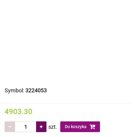
Symbol:
3224053
4903.30
szt.
Do koszyka