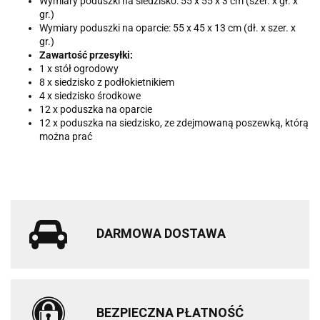
Wymiary poduszki na siedzisko: 55 x 55 x 3 cm (szer. x gł. x
gr.)
Wymiary poduszki na oparcie: 55 x 45 x 13 cm (dł. x szer. x
gr.)
Zawartość przesyłki:
1 x stół ogrodowy
8 x siedzisko z podłokietnikiem
4 x siedzisko środkowe
12 x poduszka na oparcie
12 x poduszka na siedzisko, ze zdejmowaną poszewką, którą
można prać
DARMOWA DOSTAWA
BEZPIECZNA PŁATNOŚĆ