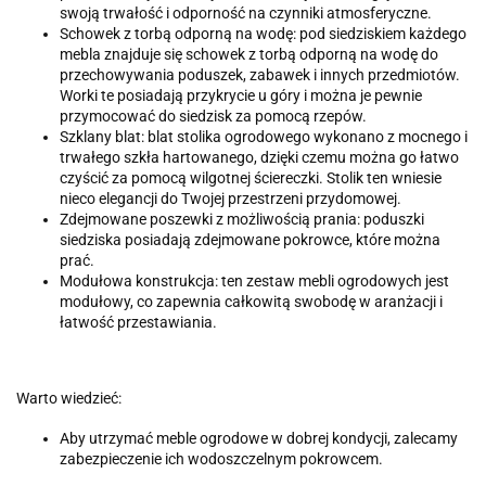
swoją trwałość i odporność na czynniki atmosferyczne.
Schowek z torbą odporną na wodę: pod siedziskiem każdego
mebla znajduje się schowek z torbą odporną na wodę do
przechowywania poduszek, zabawek i innych przedmiotów.
Worki te posiadają przykrycie u góry i można je pewnie
przymocować do siedzisk za pomocą rzepów.
Szklany blat: blat stolika ogrodowego wykonano z mocnego i
trwałego szkła hartowanego, dzięki czemu można go łatwo
czyścić za pomocą wilgotnej ściereczki. Stolik ten wniesie
nieco elegancji do Twojej przestrzeni przydomowej.
Zdejmowane poszewki z możliwością prania: poduszki
siedziska posiadają zdejmowane pokrowce, które można
prać.
Modułowa konstrukcja: ten zestaw mebli ogrodowych jest
modułowy, co zapewnia całkowitą swobodę w aranżacji i
łatwość przestawiania.
Warto wiedzieć:
Aby utrzymać meble ogrodowe w dobrej kondycji, zalecamy
zabezpieczenie ich wodoszczelnym pokrowcem.