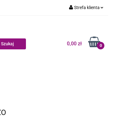
Strefa klienta
Dziecko
Zaloguj się
Zarejestruj się
Dodaj zgłoszenie
0,00 zł
0
Zgody cookies
log
ZO