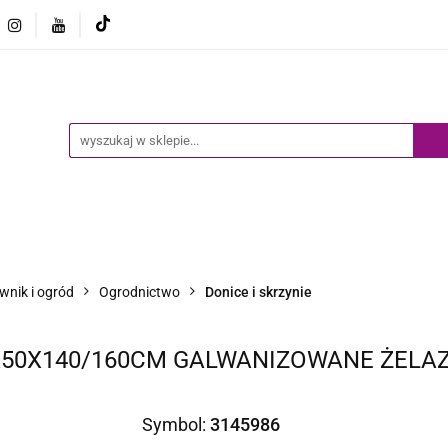
Ogród
Narzędzia
Biznes i Przemysł
Sport
Biznes i Przemysł
Sport
Dziecko
Inne
B
wnik i ogród
Ogrodnictwo
Donice i skrzynie
X50X140/160CM GALWANIZOWANE ŻELA
Symbol:
3145986