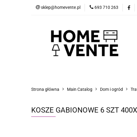
sklep@homevente.pl
693 710 263
Meble
Dom i 
Inne
Blog
Meble
Dom i Ogród
Narzędzia
Strona główna
Main Catalog
Dom i ogród
Tra
KOSZE GABIONOWE 6 SZT 400