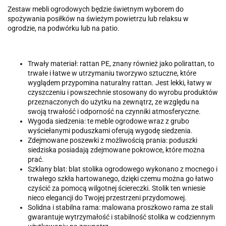
Zestaw mebli ogrodowych będzie świetnym wyborem do
spożywania posiłków na świeżym powietrzu lub relaksu w
ogrodzie, na podwórku lub na patio.
Trwały materiał: rattan PE, znany również jako polirattan, to
trwałe i łatwe w utrzymaniu tworzywo sztuczne, które
wyglądem przypomina naturalny rattan. Jest lekki, łatwy w
czyszczeniu i powszechnie stosowany do wyrobu produktów
przeznaczonych do użytku na zewnątrz, ze względu na
swoją trwałość i odporność na czynniki atmosferyczne.
Wygoda siedzenia: te meble ogrodowe wraz z grubo
wyściełanymi poduszkami oferują wygodę siedzenia.
Zdejmowane poszewki z możliwością prania: poduszki
siedziska posiadają zdejmowane pokrowce, które można
prać.
Szklany blat: blat stolika ogrodowego wykonano z mocnego i
trwałego szkła hartowanego, dzięki czemu można go łatwo
czyścić za pomocą wilgotnej ściereczki. Stolik ten wniesie
nieco elegancji do Twojej przestrzeni przydomowej.
Solidna i stabilna rama: malowana proszkowo rama ze stali
gwarantuje wytrzymałość i stabilność stolika w codziennym