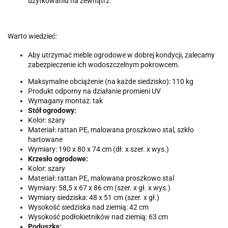
użytkowaniu na zewnątrz.
Warto wiedzieć:
Aby utrzymać meble ogrodowe w dobrej kondycji, zalecamy
zabezpieczenie ich wodoszczelnym pokrowcem.
Maksymalne obciążenie (na każde siedzisko): 110 kg
Produkt odporny na działanie promieni UV
Wymagany montaż: tak
Stół ogrodowy:
Kolor: szary
Materiał: rattan PE, malowana proszkowo stal, szkło
hartowane
Wymiary: 190 x 80 x 74 cm (dł. x szer. x wys.)
Krzesło ogrodowe:
Kolor: szary
Materiał: rattan PE, malowana proszkowo stal
Wymiary: 58,5 x 67 x 86 cm (szer. x gł. x wys.)
Wymiary siedziska: 48 x 51 cm (szer. x gł.)
Wysokość siedziska nad ziemią: 42 cm
Wysokość podłokietników nad ziemią: 63 cm
Poduszka: