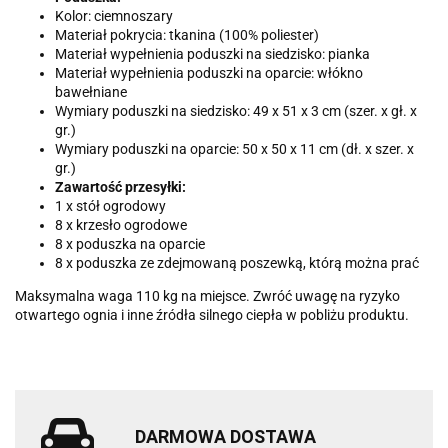
Kolor: ciemnoszary
Materiał pokrycia: tkanina (100% poliester)
Materiał wypełnienia poduszki na siedzisko: pianka
Materiał wypełnienia poduszki na oparcie: włókno
bawełniane
Wymiary poduszki na siedzisko: 49 x 51 x 3 cm (szer. x gł. x
gr.)
Wymiary poduszki na oparcie: 50 x 50 x 11 cm (dł. x szer. x
gr.)
Zawartość przesyłki:
1 x stół ogrodowy
8 x krzesło ogrodowe
8 x poduszka na oparcie
8 x poduszka ze zdejmowaną poszewką, którą można prać
Maksymalna waga 110 kg na miejsce. Zwróć uwagę na ryzyko
otwartego ognia i inne źródła silnego ciepła w pobliżu produktu.
DARMOWA DOSTAWA