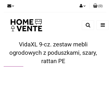
(
0
)
Zaloguj się
Zarejestruj się
Dodaj zgłoszenie
Zgody cookies
VidaXL 9-cz. zestaw mebli
ogrodowych z poduszkami, szary,
rattan PE