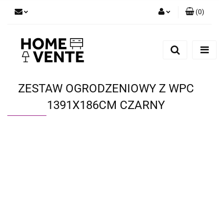
(
0
)
Zaloguj się
Zarejestruj się
Dodaj zgłoszenie
Zgody cookies
ZESTAW OGRODZENIOWY Z WPC
1391X186CM CZARNY