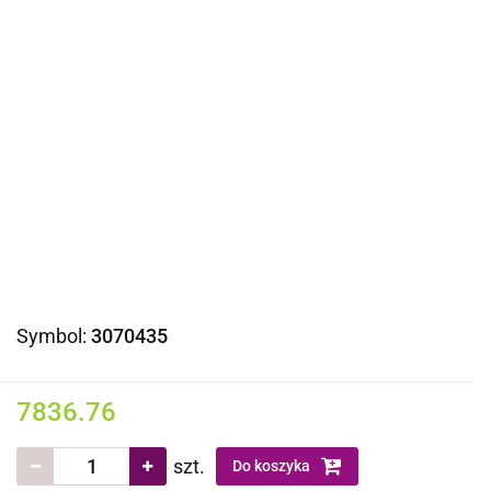
Symbol:
3070435
7836.76
szt.
Do koszyka