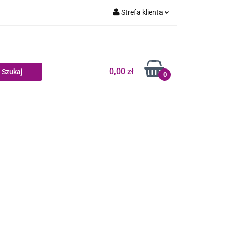
Strefa klienta
Dziecko
Zaloguj się
Zarejestruj się
Dodaj zgłoszenie
0,00 zł
0
Zgody cookies
log