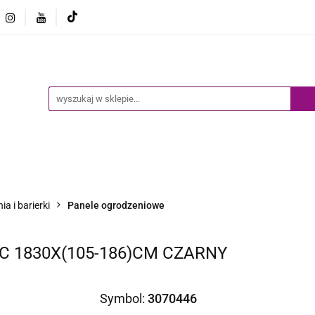
Ogród
Narzędzia
Biznes i Przemysł
Sport
Biznes i Przemysł
Sport
Dziecko
Inne
B
a i barierki
Panele ogrodzeniowe
 1830X(105-186)CM CZARNY
Symbol:
3070446