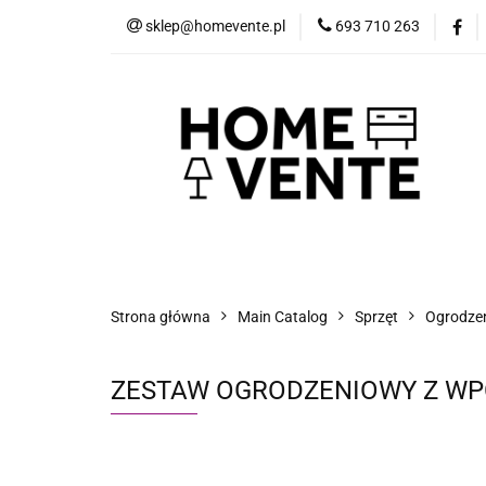
sklep@homevente.pl
693 710 263
Meble
Dom i 
Inne
Blog
Meble
Dom i Ogród
Narzędzia
Strona główna
Main Catalog
Sprzęt
Ogrodzeni
ZESTAW OGRODZENIOWY Z WPC